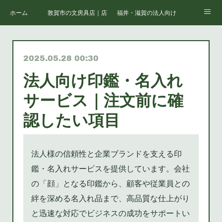
ホーム
敦賀市の文房具店｜店舗案内
福井・滋賀の法人向けオフィス支援
会社情報
福井・敦賀の複合機・コピー機リース・購入・保守
福井・敦賀のオフィス家具・レイア
2025.05.28 00:30
福井・滋賀の法人向け文房具・消耗品一括調達
福井・滋賀の法人向けパソコン・IT機器
法人向け印鑑・名入れ
福井・滋賀の社内ネットワーク構築・Wi-Fi整備
福井・滋賀の中小企業向け情報セキュリティ対策
サービス｜注文前に確
福井・滋賀のオフィス移転・内装工事・レイアウト
福井・滋賀の学校・官公庁向け備品・機器調達
認したい項目
福井・滋賀の医療・介護施設向け用品・家具・IT
福井・滋賀の取扱サービス一覧｜株式会社キハラ