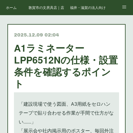
ホーム
敦賀市の文房具店｜店舗案内
福井・滋賀の法人向けオフィス支援
会社情報
福井・敦賀の複合機・コピー機リース・購入・保守
福井・敦賀のオフィス家具・レイア
2025.12.09 02:04
福井・滋賀の法人向け文房具・消耗品一括調達
福井・滋賀の法人向けパソコン・IT機器
A1ラミネーター
福井・滋賀の社内ネットワーク構築・Wi-Fi整備
福井・滋賀の中小企業向け情報セキュリティ対策
LPP6512Nの仕様・設置
福井・滋賀のオフィス移転・内装工事・レイアウト
福井・滋賀の学校・官公庁向け備品・機器調達
条件を確認するポイン
ト
福井・滋賀の医療・介護施設向け用品・家具・IT
福井・滋賀の取扱サービス一覧｜株式会社キハラ