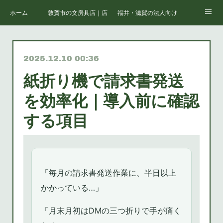
ホーム
敦賀市の文房具店｜店舗案内
福井・滋賀の法人向けオフィス支援
会社情報
福井・敦賀の複合機・コピー機リース・購入・保守
福井・敦賀のオフィス家具・レイア
2025.12.10 00:36
福井・滋賀の法人向け文房具・消耗品一括調達
福井・滋賀の法人向けパソコン・IT機器
紙折り機で請求書発送
福井・滋賀の社内ネットワーク構築・Wi-Fi整備
福井・滋賀の中小企業向け情報セキュリティ対策
を効率化｜導入前に確認
福井・滋賀のオフィス移転・内装工事・レイアウト
福井・滋賀の学校・官公庁向け備品・機器調達
する項目
福井・滋賀の医療・介護施設向け用品・家具・IT
福井・滋賀の取扱サービス一覧｜株式会社キハラ