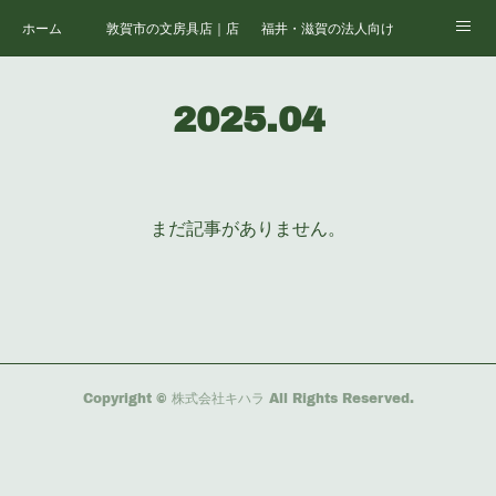
ホーム
敦賀市の文房具店｜店舗案内
福井・滋賀の法人向けオフィス支援
会社情報
福井・敦賀の複合機・コピー機リース・購入・保守
福井・敦賀のオフィス家具・レイア
2025
.
04
福井・滋賀の法人向け文房具・消耗品一括調達
福井・滋賀の法人向けパソコン・IT機器
福井・滋賀の社内ネットワーク構築・Wi-Fi整備
福井・滋賀の中小企業向け情報セキュリティ対策
まだ記事がありません。
福井・滋賀のオフィス移転・内装工事・レイアウト
福井・滋賀の学校・官公庁向け備品・機器調達
福井・滋賀の医療・介護施設向け用品・家具・IT
福井・滋賀の取扱サービス一覧｜株式会社キハラ
Copyright © 株式会社キハラ All Rights Reserved.