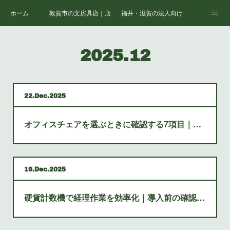
ホーム
敦賀市の文房具店｜店舗案内
福井・滋賀の法人向けオフィス支援
会社情報
福井・敦賀の複合機・コピー機リース・購入・保守
福井・敦賀のオフィス家具・レイア
2025
.
12
福井・滋賀の法人向け文房具・消耗品一括調達
福井・滋賀の法人向けパソコン・IT機器
福井・滋賀の社内ネットワーク構築・Wi-Fi整備
福井・滋賀の中小企業向け情報セキュリティ対策
22
Dec
2025
福井・滋賀のオフィス移転・内装工事・レイアウト
福井・滋賀の学校・官公庁向け備品・機器調達
オフィスチェアを選ぶときに確認する7項目｜敦賀・福井
福井・滋賀の医療・介護施設向け用品・家具・IT
福井・滋賀の取扱サービス一覧｜株式会社キハラ
19
Dec
2025
硬貨計数機で経理作業を効率化｜導入前の確認項目